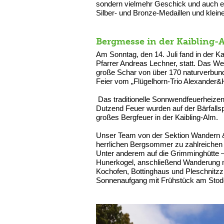
sondern vielmehr Geschick und auch ei
Silber- und Bronze-Medaillen und klein
Bergmesse in der Kaibling-
Am Sonntag, den 14. Juli fand in der Ka
Pfarrer Andreas Lechner, statt. Das We
große Schar von über 170 naturverbund
Feier vom „Flügelhorn-Trio Alexander&
Das traditionelle Sonnwendfeuerheizen
Dutzend Feuer wurden auf der Bärfalls
großes Bergfeuer in de
Unser Team von der Sektion Wandern & 
herrlichen Bergsommer zu zahlreichen
Unter anderem auf die Grimminghütte –
Hunerkogel, anschließend Wanderung na
Kochofen, Bottinghaus und Pleschnitz
Sonnenaufgang mit Frühstück am Stod