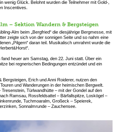
n wenig Glück. Belohnt wurden die Teilnehmer mit Gold-,
en Inscentives.
Alm – Sektion Wandern & Bergsteigen
ibling-Alm beim „Bergfried“ die diesjährige Bergmesse, mit
tter zeigte sich von der sonnigen Seite und so nahm eine
enen „Pilgern“ daran teil. Musikalisch umrahmt wurde die
Herbert&Horst“.
 fand heuer am Samstag, den 22. Juni statt. Über ein
pitze bei regnerischen Bedingungen entzündet und ein
r Kaibling-Alm.
Bergsteigen, Erich und Anni Roiderer, nutzen den
 Touren und Wanderungen in der heimischen Bergwelt.
 Tresenstein, Türlwandhütte – mit der Gondel auf den
ch Ramsau, Rossfeldsattel – Bärfallspitze, Loskögel –
zinkenrunde, Tuchmoaralm, Großeck – Speierek,
erzinken, Sonnalmrunde – Zauchensee.