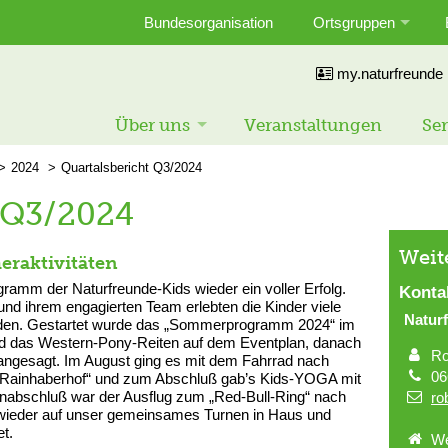
Bundesorganisation
Ortsgruppen
my.naturfreunde
Über uns
Veranstaltungen
Ser
2024
Quartalsbericht Q3/2024
 Q3/2024
Weit
raktivitäten
amm der Naturfreunde-Kids wieder ein voller Erfolg.
Konta
und ihrem engagierten Team erlebten die Kinder viele
Natur
unden. Gestartet wurde das „Sommerprogramm 2024“ im
and das Western-Pony-Reiten auf dem Eventplan, danach
Ro
angesagt. Im August ging es mit dem Fahrrad nach
06
Rainhaberhof“ und zum Abschluß gab’s Kids-YOGA mit
sonabschluß war der Ausflug zum „Red-Bull-Ring“ nach
ro
on wieder auf unser gemeinsames Turnen in Haus und
t.
We