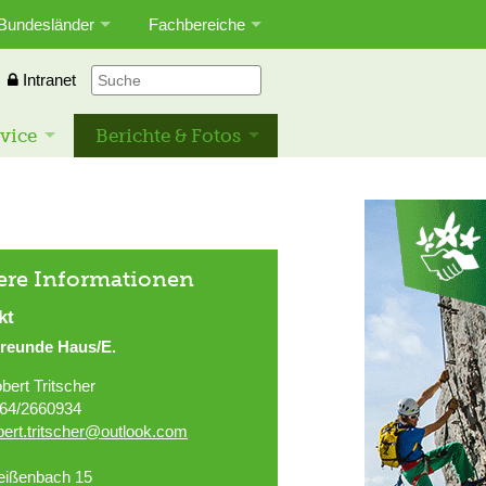
Bundesländer
Fachbereiche
Intranet
vice
Berichte & Fotos
ere Informationen
kt
freunde Haus/E.
bert Tritscher
64/2660934
bert.tritscher@outlook.com
ißenbach 15