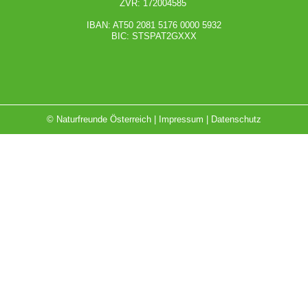
ZVR: 172004585
IBAN: AT50 2081 5176 0000 5932
BIC: STSPAT2GXXX
© Naturfreunde Österreich |
Impressum
|
Datenschutz