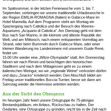
Im Spätsommer, in der letzten Ferienwoche vom 1. bis 7.
September, verbringen wir unsere traditionelle Urlaubswoche in
der Region EMILIA-ROMAGNA (Italien) in Gabicce-Mare im
Hotel Marinella. Auf dem Programm steht am Montag ein
Spaziergang nach Cattolica und der Besuch des Meeres-
Aquariums „Acquario di Cattolica“. Am Dienstag geht mit dem
Bus nach San Marino, in die kleinste und älteste Republik der
Welt, und am Mittwoch, nach einem entspannten Vormittag am
Strand, oder beim Bummeln durch Gabicce Mare, oder einer
kleinen Wanderung ins Landesinnere mit unserem Guide René,
findet um
15.00 Uhr wieder eine „Witze-Olympiade“ statt. Am Donnerstag
fahren wir nach Rimini und besichtigen den historischen
Stadtkern und nach dem Mittagessen geht es zu einem
italienischen Weingut, wo wir „regionale Weine“ verkosten dürfen
und dazu „Snacks“ kredenzt werden. Den Abschluß bildet am
Freitag unser traditionelles Boccia-Turnier, bevor wir dann am
Samstag wieder die Heimreise antreten werden.
Aus der Sicht des Obmanns
Im heurigen Jahr feiert unsere Ortsgruppe ihr 75-jähriges
Bestandsjubiläum, ein Anlass, Rückschau zu halten. Der
Gedanke, eine Ortsgruppe zu gründen, reicht bis in die Zeit nach