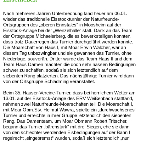
Nach mehreren Jahren Unterbrechung fand heuer am 06.01.
wieder das traditionelle Eisstockturnier der Naturfreunde-
Ortsgruppen des „oberen Ennstales“ in Moosheim auf der
Eisstock-Anlage bei der „Wenzelhalle“ statt. Dank an das Team
der Ortsgruppe Michaelerberg, die es bewerkstelligen konnten,
dass trotz Dauerregen das Turnier durchgeführt werden konnte.
Die Moarschaft von Haus I, mit Moar Erwin Walcher, war an
diesem Tag unbezwingbar und sie gewannen das Turnier, ohne
Niederlage, souverän. Dritter wurde das Team Haus II und dem
Team Haus Damen machten die doch sehr nassen Bedingungen
schwer zu schaffen, sodaß sie sich letztendlich auf dem
siebenten Rang platzierten. Das nächstjährige Turnier wird dann
von der Ortsgruppe Schladming veranstaltet.
Beim 35. Hauser-Vereine-Turnier, dass bei herrlichem Wetter am
13.01. auf der Eisstock-Anlage des ERV Weißenbach stattfand,
nahmen zwei Naturfreunde-Moarschaften teil. Die Moarschaft I,
mit Moar Obm.Stv. Helmut Wawra, spielte ein „durchwachsenes“
Turnier und erreichte in ihrer Gruppe letztendlich den siebenten
Rang. Das Damenteam, um Moar Obmann Robert Tritscher,
begann das Turnier „bärenstark“ mit drei Siegen, ehe sie dann
von den schlechter werdenden Eisbedingungen auf der Bahn I
regelrecht „eingebremst“ wurden, sodaß sich letztendlich „nur“