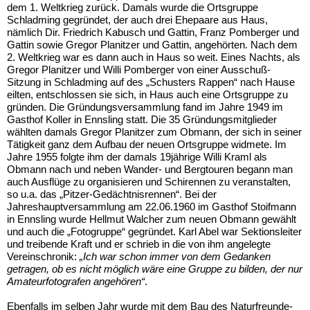
dem 1. Weltkrieg zurück. Damals wurde die Ortsgruppe
Schladming gegründet, der auch drei Ehepaare aus Haus,
nämlich Dir. Friedrich Kabusch und Gattin, Franz Pomberger und
Gattin sowie Gregor Planitzer und Gattin, angehörten. Nach dem
2. Weltkrieg war es dann auch in Haus so weit. Eines Nachts, als
Gregor Planitzer und Willi Pomberger von einer Ausschuß-
Sitzung in Schladming auf des „Schusters Rappen“ nach Hause
eilten, entschlossen sie sich, in Haus auch eine Ortsgruppe zu
gründen. Die Gründungsversammlung fand im Jahre 1949 im
Gasthof Koller in Ennsling statt. Die 35 Gründungsmitglieder
wählten damals Gregor Planitzer zum Obmann, der sich in seiner
Tätigkeit ganz dem Aufbau der neuen Ortsgruppe widmete. Im
Jahre 1955 folgte ihm der damals 19jährige Willi Kraml als
Obmann nach und neben Wander- und Bergtouren begann man
auch Ausflüge zu organisieren und Schirennen zu veranstalten,
so u.a. das „Pitzer-Gedächtnisrennen“. Bei der
Jahreshauptversammlung am 22.06.1960 im Gasthof Stoifmann
in Ennsling wurde Hellmut Walcher zum neuen Obmann gewählt
und auch die „Fotogruppe“ gegründet. Karl Abel war Sektionsleiter
und treibende Kraft und er schrieb in die von ihm angelegte
Vereinschronik:
„Ich war schon immer von dem Gedanken
getragen, ob es nicht möglich wäre eine Gruppe zu bilden, der nur
Amateurfotografen angehören“
.
Ebenfalls im selben Jahr wurde mit dem Bau des Naturfreunde-