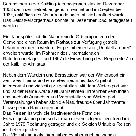
Bergheimes in der Kaibling-Alm begonnen, das im Dezember
1963 dann den Betrieb aufgenommen hat und im September
1964, anläßlich des Naturfreundetages, offiziell eröffnet wurde.
Das Selbstversorgerhaus konnte im Dezember 1965 fertiggestellt
werden.
Ein Jahr später hat die Naturfreunde-Ortsgruppe von der
Gemeinde einen Raum im Rathaus zur Verfügung gestellt
bekommen, der in weiterer Folge mit einer sog. „Dunkelkammer“
erweitert wurde. Im Rahmen des „internationalen
Naturfreundetages“ fand 1967 die Einweihung des „Bergfriedes“ in
der Kaibling-Alm statt.
Neben dem Wandern und Bergsteigen war der Wintersport ein
zentrales Thema und ein stetes Bedürfnis das Angebot
interessant und vielseitig zu gestalten. Mit dem Wintersport war
und ist der Name
Kraml
seit Jahrzehnten untrennbar verbunden
und auch als Ausrichter und Veranstalter von Wintersport-
Veranstaltungen haben sich die Naturfreunde über Jahrzehnte
hinweg einen Namen gemacht.
Das Reisen ist wohl die faszinierendste Form der
Freizeitgestaltung und so hat man diesem allgemeinen Trend im
Jahre 1978 Rechnung getragen und die Sektion Urlaub & Reisen
ins Leben gerufen.
Die Vielzahl an Aktivitäten haben es aber auch notwendig